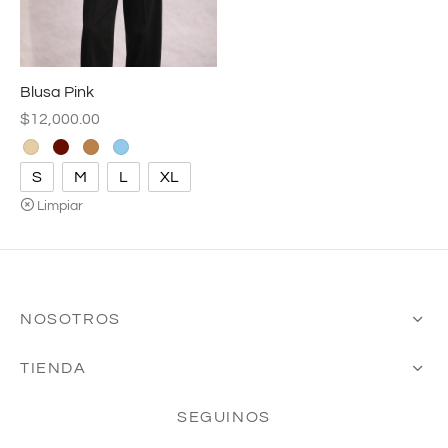
ters
alones
Blusa Pink
isas
$
12,000.00
as
S
M
L
XL
Limpiar
idos
eras
NOSOTROS
t
TIENDA
tas
SEGUINOS