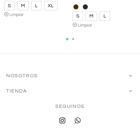
S
M
L
XL
original
actua
era:
$19,0
Limpiar
S
M
L
$26,000.00.
Limpiar
NOSOTROS
TIENDA
SEGUINOS