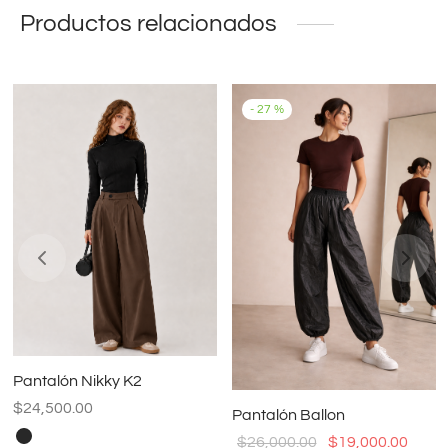
Productos relacionados
-
27
%
Pantalón Nikky K2
$
24,500.00
Pantalón Ballon
El precio
El pr
$
26,000.00
$
19,000.00