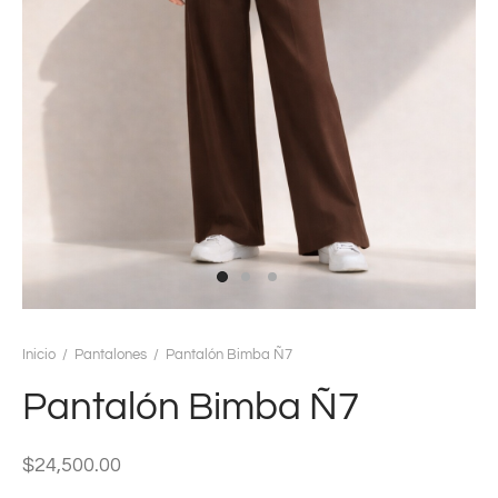
ters
alones
isas
as
idos
eras
Inicio
/
Pantalones
/
Pantalón Bimba Ñ7
Pantalón Bimba Ñ7
t
tas
$
24,500.00