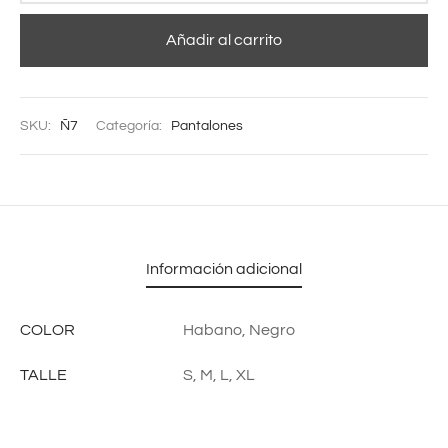
Añadir al carrito
SKU:
Ñ7
Categoría:
Pantalones
Información adicional
COLOR
Habano, Negro
TALLE
S, M, L, XL