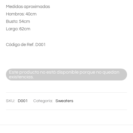
Medidas aproximadas
Hombros: 40cm
Busto: 54cm
Largo: 62cm
Código de Ref. D001
Este producto no está disponible porque no quedan
existencias.
SKU:
D001
Categoría:
Sweaters